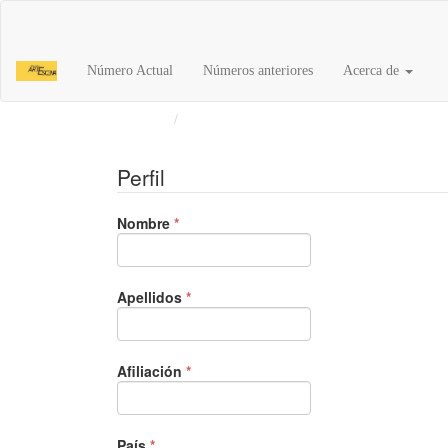
Navegación
principal
Contenido
Número Actual
Números anteriores
Acerca de
principal
Barra
Inicio
Registrarse
lateral
Perfil
Obligatorio
Nombre
*
Obligatorio
Apellidos
*
Obligatorio
Afiliación
*
Obligatorio
País
*