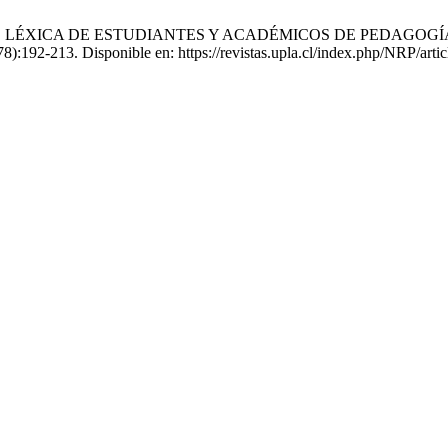
NIBILIDAD LÉXICA DE ESTUDIANTES Y ACADÉMICOS DE PEDAG
;(78):192-213. Disponible en: https://revistas.upla.cl/index.php/NRP/arti