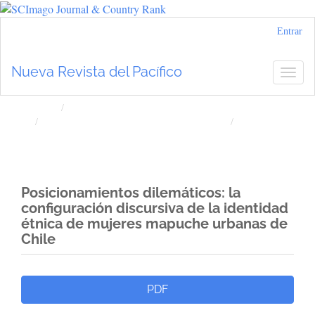
Navegación
Entrar
principal
Contenido
Nueva Revista del Pacífico
Togg
principal
navig
Barra
lateral
Inicio
Archivos
Núm. 81 (2024): Nueva Revista del Pacífico
Artículos
Posicionamientos dilemáticos: la
configuración discursiva de la identidad
étnica de mujeres mapuche urbanas de
Chile
Barra
PDF
lateral