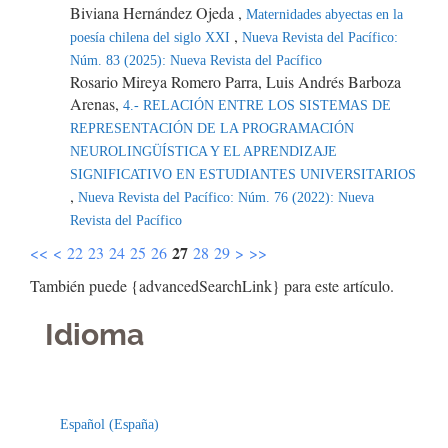
Biviana Hernández Ojeda ,
Maternidades abyectas en la
,
poesía chilena del siglo XXI
Nueva Revista del Pacífico:
Núm. 83 (2025): Nueva Revista del Pacífico
Rosario Mireya Romero Parra, Luis Andrés Barboza
Arenas,
4.- RELACIÓN ENTRE LOS SISTEMAS DE
REPRESENTACIÓN DE LA PROGRAMACIÓN
NEUROLINGÜÍSTICA Y EL APRENDIZAJE
SIGNIFICATIVO EN ESTUDIANTES UNIVERSITARIOS
,
Nueva Revista del Pacífico: Núm. 76 (2022): Nueva
Revista del Pacífico
27
<<
<
22
23
24
25
26
28
29
>
>>
También puede {advancedSearchLink} para este artículo.
Idioma
Indexaciones
Licencia
Español (España)