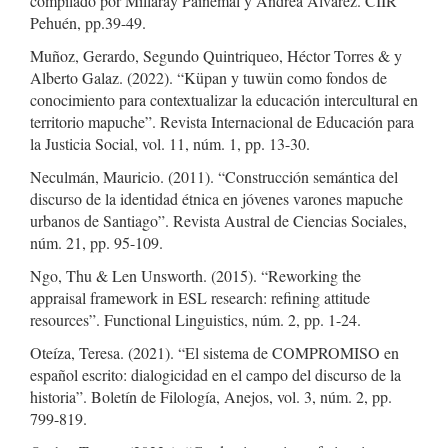
compilado por Millaray Painemal y Andrea Álvarez. CIIR
Pehuén, pp.39-49.
Muñoz, Gerardo, Segundo Quintriqueo, Héctor Torres & y
Alberto Galaz. (2022). “Küpan y tuwün como fondos de
conocimiento para contextualizar la educación intercultural en
territorio mapuche”. Revista Internacional de Educación para
la Justicia Social, vol. 11, núm. 1, pp. 13-30.
Neculmán, Mauricio. (2011). “Construcción semántica del
discurso de la identidad étnica en jóvenes varones mapuche
urbanos de Santiago”. Revista Austral de Ciencias Sociales,
núm. 21, pp. 95-109.
Ngo, Thu & Len Unsworth. (2015). “Reworking the
appraisal framework in ESL research: refining attitude
resources”. Functional Linguistics, núm. 2, pp. 1-24.
Oteíza, Teresa. (2021). “El sistema de COMPROMISO en
español escrito: dialogicidad en el campo del discurso de la
historia”. Boletín de Filología, Anejos, vol. 3, núm. 2, pp.
799-819.