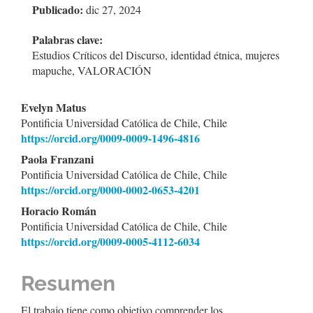
Publicado:
dic 27, 2024
del
artículo
Palabras clave:
Estudios Críticos del Discurso, identidad étnica, mujeres
mapuche, VALORACIÓN
Contenido
Evelyn Matus
Pontificia Universidad Católica de Chile, Chile
principal
https://orcid.org/0009-0009-1496-4816
del
Paola Franzani
Pontificia Universidad Católica de Chile, Chile
artículo
https://orcid.org/0000-0002-0653-4201
Horacio Román
Pontificia Universidad Católica de Chile, Chile
https://orcid.org/0009-0005-4112-6034
Resumen
El trabajo tiene como objetivo comprender los