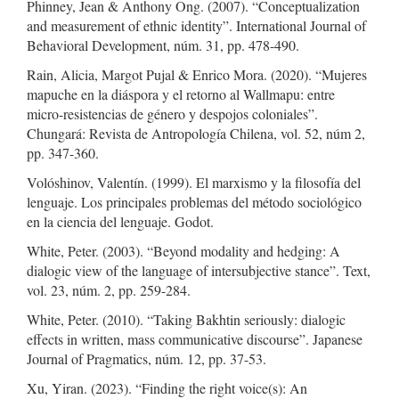
Phinney, Jean & Anthony Ong. (2007). “Conceptualization
and measurement of ethnic identity”. International Journal of
Behavioral Development, núm. 31, pp. 478-490.
Rain, Alicia, Margot Pujal & Enrico Mora. (2020). “Mujeres
mapuche en la diáspora y el retorno al Wallmapu: entre
micro-resistencias de género y despojos coloniales”.
Chungará: Revista de Antropología Chilena, vol. 52, núm 2,
pp. 347-360.
Volóshinov, Valentín. (1999). El marxismo y la filosofía del
lenguaje. Los principales problemas del método sociológico
en la ciencia del lenguaje. Godot.
White, Peter. (2003). “Beyond modality and hedging: A
dialogic view of the language of intersubjective stance”. Text,
vol. 23, núm. 2, pp. 259-284.
White, Peter. (2010). “Taking Bakhtin seriously: dialogic
effects in written, mass communicative discourse”. Japanese
Journal of Pragmatics, núm. 12, pp. 37-53.
Xu, Yiran. (2023). “Finding the right voice(s): An