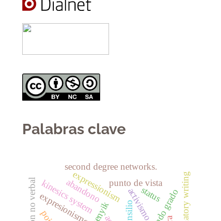
Palabras clave
second degree networks.
expressionism
explanatory writing
abandono
punto de vista
kinesics system
status
activismo
expresionismo
insilio