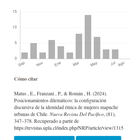
Descargas
Detalles
Cómo citar
del
Matus , E., Franzani , P., & Román , H. (2024).
artículo
Posicionamientos dilemáticos: la configuración
discursiva de la identidad étnica de mujeres mapuche
urbanas de Chile.
Nueva Revista Del Pacífico
, (81),
347–378. Recuperado a partir de
https://revistas.upla.cl/index.php/NRP/article/view/1315