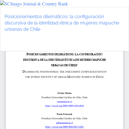
Volver
a
Posicionamientos dilemáticos: la configuración
los
discursiva de la identidad étnica de mujeres mapuche
detalles
urbanas de Chile
del
artículo
De
D
P