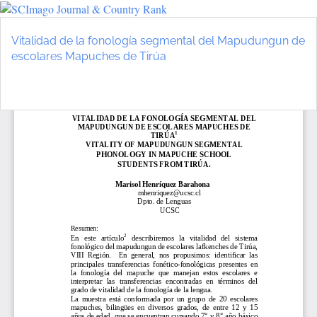
Volver
a
Vitalidad de la fonología segmental del Mapudungun de
los
escolares Mapuches de Tirúa
detalles
del
De
D
artículo
P