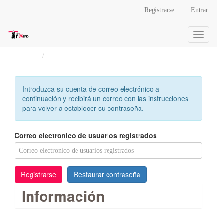
Navegación
Registrarse
Entrar
principal
Contenido
Toggl
principal
naviga
Barra
Inicio
Entrar
lateral
Introduzca su cuenta de correo electrónico a
continuación y recibirá un correo con las instrucciones
para volver a establecer su contraseña.
Correo electronico de usuarios registrados
Registrarse
Restaurar contraseña
Información