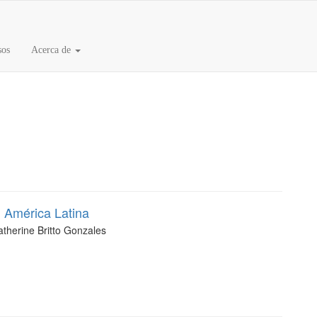
sos
Acerca de
en América Latina
atherine Britto Gonzales