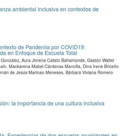
nza ambiental inclusiva en contextos de
Contexto de Pandemia por COVID19:
da en Enfoque de Escuela Total
z González, Aura Jimena Calisto Bahamonde, Gastón Walter
ermain, Mackarena Mabel Cárdenas Mancilla, Dina Irene Briceño
Hernán de Jesús Marinao Meneses, Bárbara Viviana Romero
sión: la importancia de una cultura inclusiva
ela. Experiencias de dos escuelas municipales en