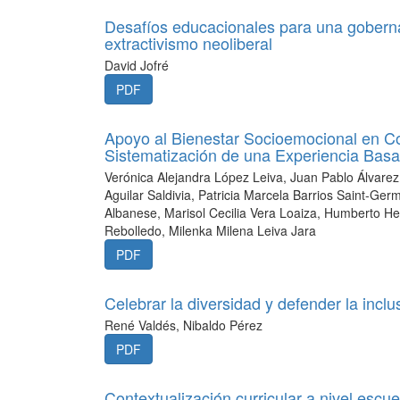
Desafíos educacionales para una goberna
extractivismo neoliberal
David Jofré
PDF
Apoyo al Bienestar Socioemocional en 
Sistematización de una Experiencia Basa
Verónica Alejandra López Leiva, Juan Pablo Álvare
Aguilar Saldivia, Patricia Marcela Barrios Saint-G
Albanese, Marisol Cecilia Vera Loaiza, Humberto 
Rebolledo, Milenka Milena Leiva Jara
PDF
Celebrar la diversidad y defender la inclu
René Valdés, Nibaldo Pérez
PDF
Contextualización curricular a nivel escu