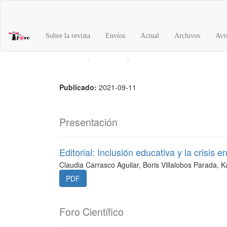
Navegación
principal
Contenido
Sobre la revista
Envíos
Actual
Archivos
Avi
principal
Barra
Inicio
Archivos
Vol. 1 Núm. 33 (2021)
lateral
Publicado:
2021-09-11
Presentación
Editorial: Inclusión educativa y la crisis 
Claudia Carrasco Aguilar, Boris Villalobos Parada, K
PDF
Foro Científico