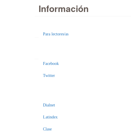
Información
Para lectores/as
Facebook
Enviar
un
Twitter
artículo
Dialnet
Latindex
Clase