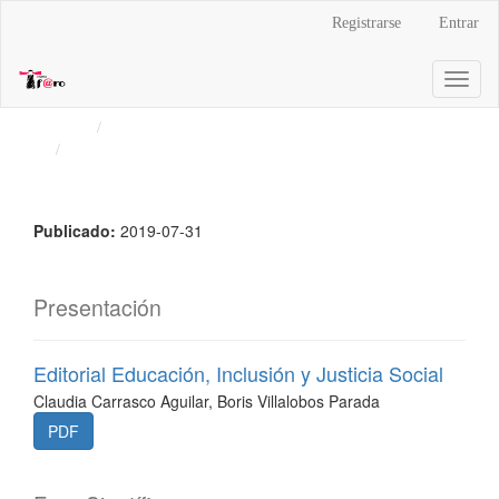
Navegación
Registrarse
Entrar
principal
Contenido
Toggl
principal
naviga
Barra
Inicio
Archivos
lateral
Vol. 1 Núm. 29 (2019): Educación inclusiva y justicia
social
Publicado:
2019-07-31
Presentación
Editorial Educación, Inclusión y Justicia Social
Claudia Carrasco Aguilar, Boris Villalobos Parada
PDF