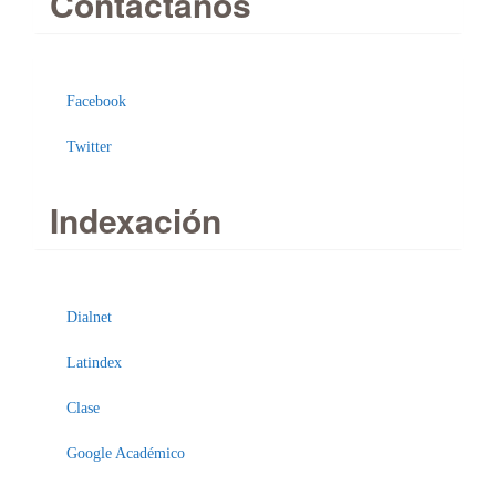
Contáctanos
Facebook
Twitter
Indexación
Enviar
un
Dialnet
artículo
Latindex
Clase
Google Académico