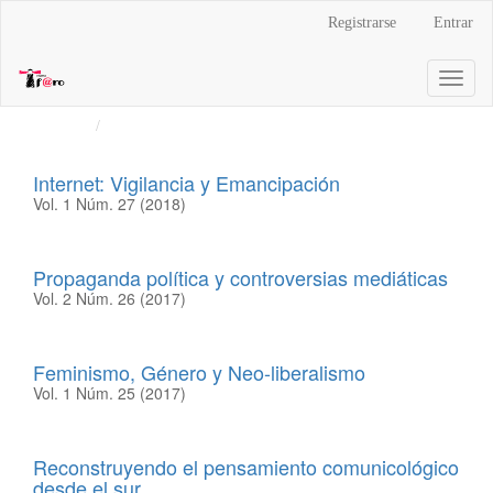
Navegación
Registrarse
Entrar
principal
Contenido
Toggl
principal
naviga
Barra
Inicio
Archivos - Página 2
lateral
Internet: Vigilancia y Emancipación
Vol. 1 Núm. 27 (2018)
Propaganda política y controversias mediáticas
Vol. 2 Núm. 26 (2017)
Feminismo, Género y Neo-liberalismo
Vol. 1 Núm. 25 (2017)
Reconstruyendo el pensamiento comunicológico
desde el sur