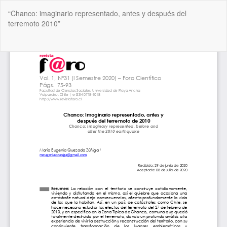
Volver
“Chanco: imaginario representado, antes y después del
a
terremoto 2010”
los
detalles
del
De
De
artículo
P