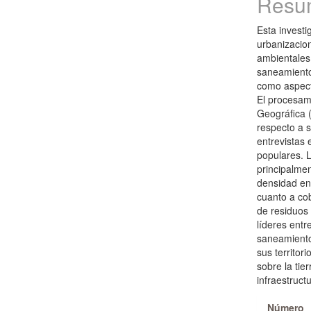
Resu
Esta investi
urbanizacio
ambientales 
saneamiento 
como aspecto
El procesam
Geográfica (
respecto a 
entrevistas 
populares. 
principalmen
densidad en
cuanto a cob
de residuos
líderes entr
saneamiento
sus territor
sobre la tier
infraestruc
Detal
Número