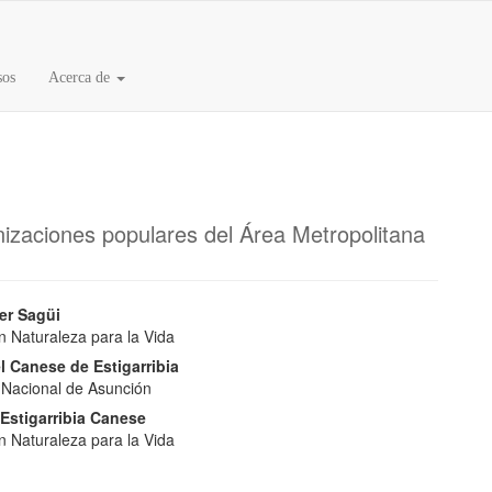
sos
Acerca de
 Científico
izaciones populares del Área Metropolitana
nido
er Sagüi
n Naturaleza para la Vida
pal
l Canese de Estigarribia
 Nacional de Asunción
lo
a Estigarribia Canese
n Naturaleza para la Vida