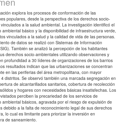
men
gación explora los procesos de conformación de las
nes populares, desde la perspectiva de los derechos socio-
vinculados a la salud ambiental. La investigación identificó el
ambiental básico y la disponibilidad de infraestructura verde,
s vinculados a la salud y la calidad de vida de las personas.
iento de datos se realizó con Sistemas de Información
SIG). También se analizó la percepción de los habitantes
sus derechos socio-ambientales utilizando observaciones y
en profundidad a 30 líderes de organizaciones de los barrios
Los resultados indican que las urbanizaciones se concentran
te en las periferias del área metropolitana, con mayor
 4 distritos. Se observó también una marcada segregación en
ertura de alcantarillados sanitarios, cobertura de recolección
 sólidos y hogares con necesidades básicas insatisfechas. Los
evistados perciben la precariedad de los servicios de
 ambiental básicos, agravada por el riesgo de expulsión de
ios debido a la falta de reconocimiento legal de sus derechos
ra, lo cual es limitante para priorizar la inversión en
tura de saneamiento.
les