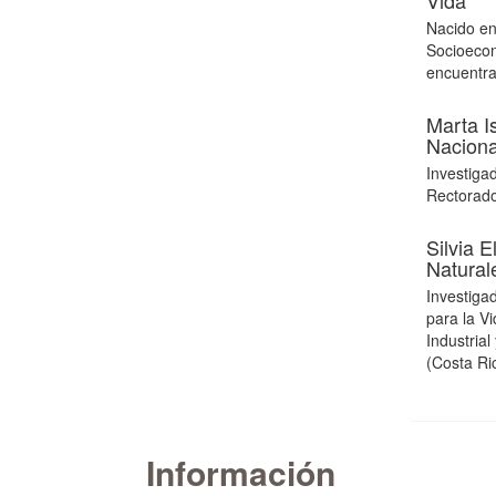
Vida
Nacido en
Socioecon
encuentra
Marta I
Naciona
Investiga
Rectorado
Silvia 
Natural
Investiga
para la V
Industria
(Costa Ri
Información