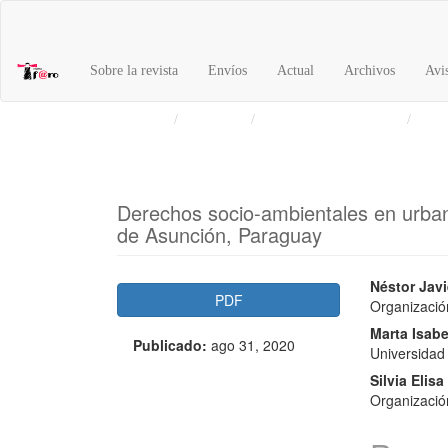
Navegación
principal
Contenido
Sobre la revista
Envíos
Actual
Archivos
Avi
principal
Barra
Inicio
Archivos
Vol. 1 Núm. 31 (2020)
Foro
lateral
Derechos socio-ambientales en urban
de Asunción, Paraguay
Barra
Conte
Néstor Javi
PDF
Organizació
lateral
princi
Marta Isabe
Publicado:
ago 31, 2020
del
del
Universidad
artículo
artícu
Silvia Elis
Organizació