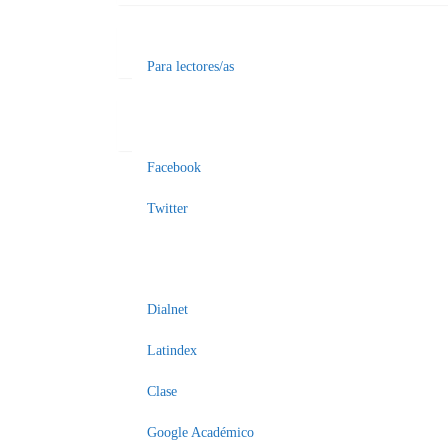
Para lectores/as
Facebook
Enviar
un
Twitter
artículo
Dialnet
Latindex
Clase
Google Académico