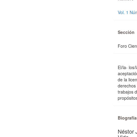
del
Vol. 1 Nú
artícu
Sección
Foro Cient
El/la- los
aceptació
de la lice
derechos p
trabajos 
propósito
Biografía
Néstor 